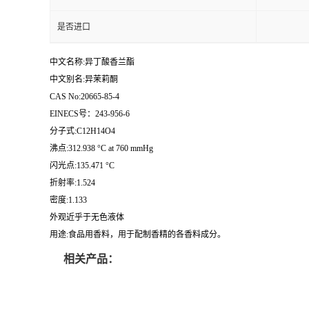
是否进口
中文名称:异丁酸香兰酯
中文别名:异茉莉酮
CAS No:20665-85-4
EINECS号：243-956-6
分子式:C12H14O4
沸点:312.938 °C at 760 mmHg
闪光点:135.471 °C
折射率:1.524
密度:1.133
外观近乎于无色液体
用途:食品用香料，用于配制香精的各香料成分。
相关产品：