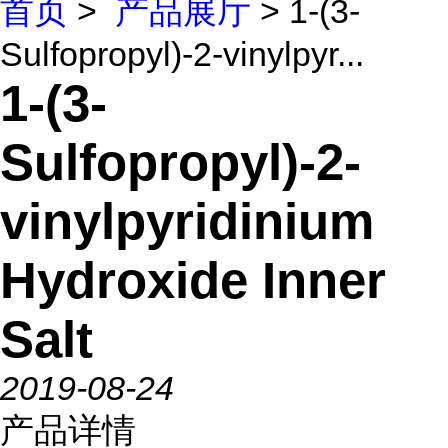
首页
>
产品展厅
> 1-(3-
Sulfopropyl)-2-vinylpyr...
1-(3-
Sulfopropyl)-2-
vinylpyridinium
Hydroxide Inner
Salt
2019-08-24
产品详情