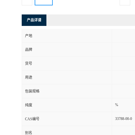
产品详请
产地
品牌
货号
用途
包装规格
%
纯度
33788-00-0
CAS编号
别名