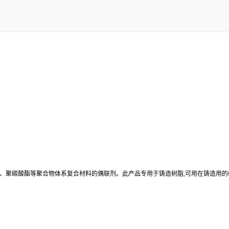
脂、聚碳酸酯等聚合物体系复合材料的偶联剂。此产品专用于铸造树脂,可用在铸造用