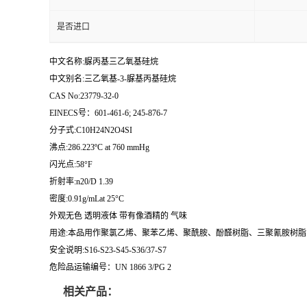
是否进口
中文名称:脲丙基三乙氧基硅烷
中文别名:三乙氧基-3-脲基丙基硅烷
CAS No:23779-32-0
EINECS号：601-461-6; 245-876-7
分子式:C10H24N2O4SI
沸点:286.223ºC at 760 mmHg
闪光点:58°F
折射率:n20/D 1.39
密度:0.91g/mLat 25°C
外观无色 透明液体 带有像酒精的 气味
用途:本品用作聚氯乙烯、聚苯乙烯、聚酰胺、酚醛树脂、三聚氰胺树
安全说明:S16-S23-S45-S36/37-S7
危险品运输编号：UN 1866 3/PG 2
相关产品：