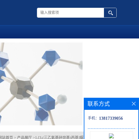
联系方式
手机：
13817339056
网站首页
>
产品展厅
>
1-[3-(三乙氧基硅烷基)丙基]脲 (40-52%于甲醇中)