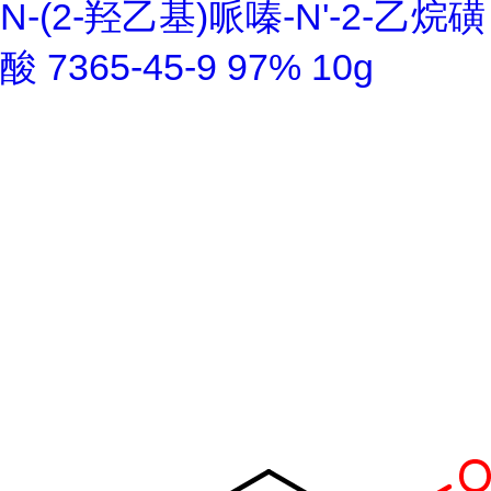
N-(2-羟乙基)哌嗪-N'-2-乙烷磺
酸 7365-45-9 97% 10g