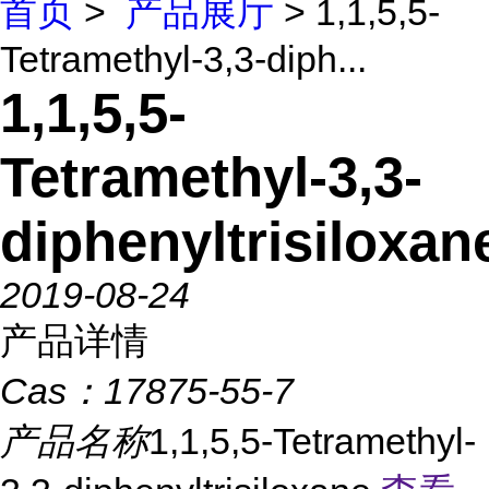
首页
>
产品展厅
> 1,1,5,5-
Tetramethyl-3,3-diph...
1,1,5,5-
Tetramethyl-3,3-
diphenyltrisiloxan
2019-08-24
产品详情
Cas：
17875-55-7
产品名称
1,1,5,5-Tetramethyl-