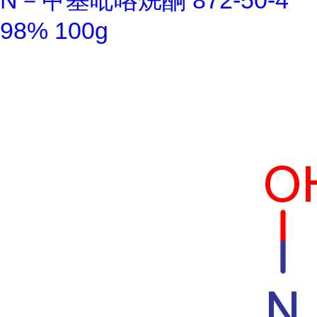
N－甲基吡咯烷酮 872-50-4
98% 100g