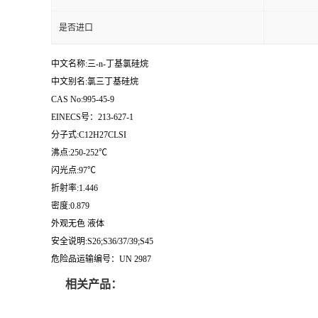
是否进口
中文名称:三-n-丁基氯硅烷
中文别名:氯三丁基硅烷
CAS No:995-45-9
EINECS号：213-627-1
分子式:C12H27CLSI
沸点:250-252℃
闪光点:97℃
折射率:1.446
密度:0.879
外观无色 液体
安全说明:S26;S36/37/39;S45
危险品运输编号：UN 2987
相关产品：