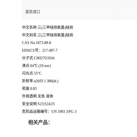
是否进口
中文名称:三(三甲硅烷氧基)硅烷
中文别名:三(三甲硅烷氧基)硅烷
CAS No:1873-89-8
EINECS号：217-497-7
分子式:C9H27O3SI4
沸点:64℃ (10 torr)
闪光点:55°C
折射率:n20/D 1.386(lit.)
密度:0.85
外观透明 无色 液体
安全说明:S23;S24/25
危险品运输编号：UN 1993 3/PG 3
相关产品：