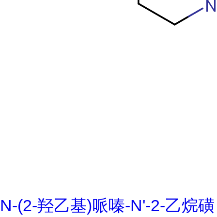
N-(2-羟乙基)哌嗪-N'-2-乙烷磺