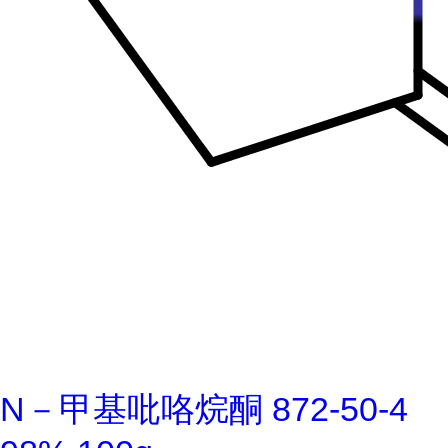
N－甲基吡咯烷酮 872-50-4