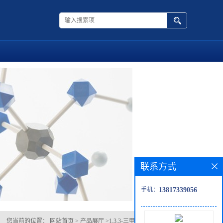
联系方式
手机：
13817339056
您当前的位置：
网站首页
>
产品展厅
>
1,3,3-三甲基-3,4-二氢异喹啉