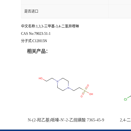
是否进口
中文名称:1,3,3-三甲基-3,4-二氢异喹啉
CAS No:79023-51-1
分子式:C12H15N
相关产品：
N-(2-羟乙基)哌嗪-N'-2-乙烷磺酸 7365-45-9
2,4-
97% 10g