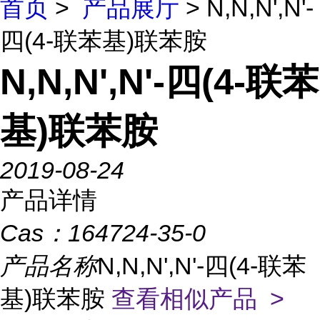
首页
>
产品展厅
> N,N,N',N'-
四(4-联苯基)联苯胺
N,N,N',N'-四(4-联苯
基)联苯胺
2019-08-24
产品详情
Cas：
164724-35-0
产品名称
N,N,N',N'-四(4-联苯
基)联苯胺
查看相似产品 >