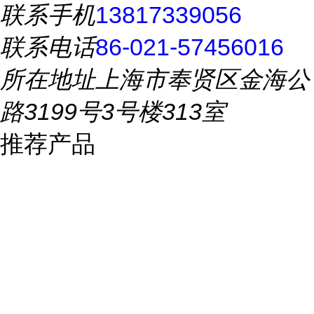
联系手机
13817339056
联系电话
86-021-57456016
所在地址
上海市奉贤区金海公
路3199号3号楼313室
推荐产品