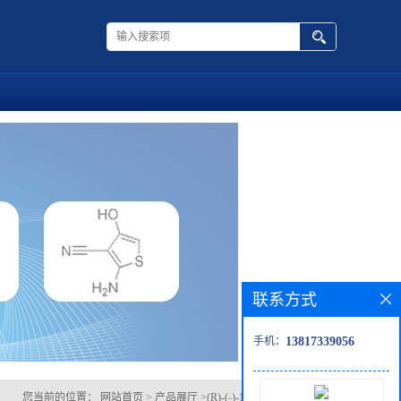
联系方式
手机：
13817339056
您当前的位置：
网站首页
>
产品展厅
>
(R)-(-)-1,2,3,4-四氢-1-萘胺