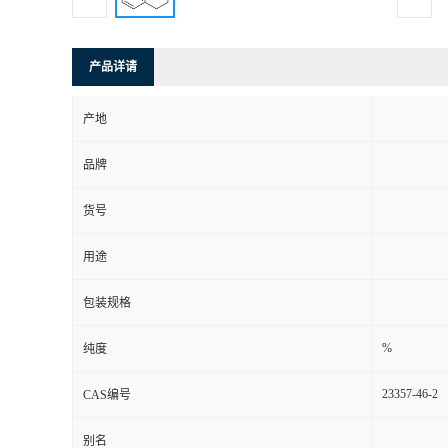
产品详请
产地
品牌
货号
用途
包装规格
%
纯度
23357-46-2
CAS编号
别名