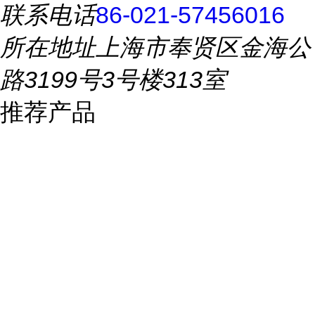
联系电话
86-021-57456016
所在地址
上海市奉贤区金海公
路3199号3号楼313室
推荐产品