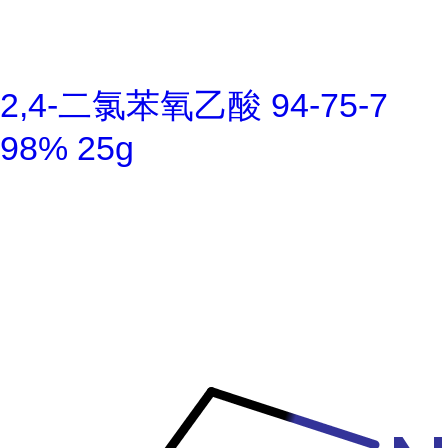
2,4-二氯苯氧乙酸 94-75-7
98% 25g