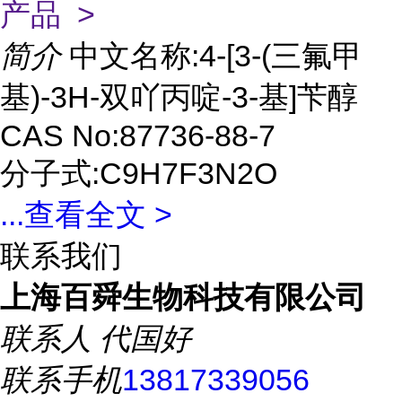
产品 >
简介
中文名称:4-[3-(三氟甲
基)-3H-双吖丙啶-3-基]苄醇
CAS No:87736-88-7
分子式:C9H7F3N2O
...
查看全文 >
联系我们
上海百舜生物科技有限公司
联系人
代国好
联系手机
13817339056