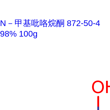
N－甲基吡咯烷酮 872-50-4
98% 100g