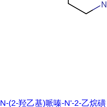
N-(2-羟乙基)哌嗪-N'-2-乙烷磺