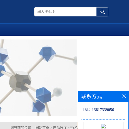
联系方式
手机：
13817339056
您当前的位置：
网站首页
>
产品展厅
>
三(乙酰丙酮根)合铱(III)