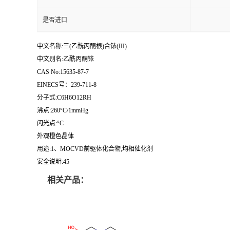
是否进口
中文名称:三(乙酰丙酮根)合铱(III)
中文别名:乙酰丙酮铱
CAS No:15635-87-7
EINECS号：239-711-8
分子式:C6H6O12RH
沸点:260°C/1mmHg
闪光点:°C
外观橙色晶体
用途:1、MOCVD前驱体化合物,均相催化剂
安全说明:45
相关产品：