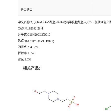
是否进口
中文名称:2,3,4,6-四-O-乙酰基-Β-D-吡喃半乳糖酰基-2,2,2-三氯代亚氨
CAS No:92052-29-4
分子式:C16H20CL3NO10
沸点:463.341°C at 760 mmHg
闪光点:234.02°C
折射率:1.552
密度:1.558
相关产品：