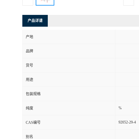
产品详请
产地
品牌
货号
用途
包装规格
%
纯度
92052-29-4
CAS编号
别名