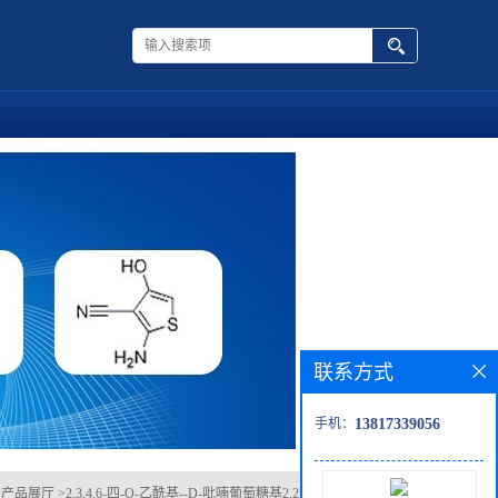
联系方式
手机：
13817339056
>
产品展厅
>
2,3,4,6-四-O-乙酰基--D-吡喃葡萄糖基2,2,2-三氯乙酰亚胺酯