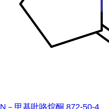
N－甲基吡咯烷酮 872-50-4