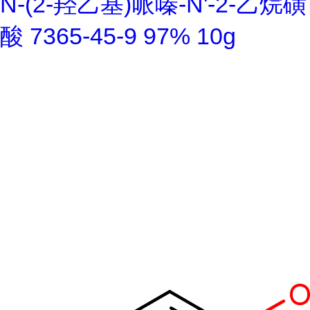
N-(2-羟乙基)哌嗪-N'-2-乙烷磺
酸 7365-45-9 97% 10g