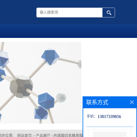
联系方式
手机：
13817339056
前的位置：
网站首页
>
产品展厅
>
丙烯酸四氢糠基酯 (含稳定剂MEHQ)