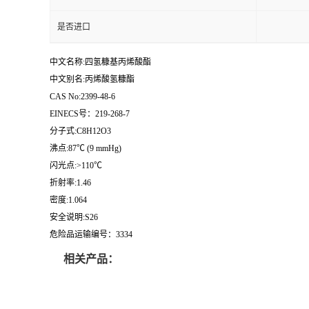
是否进口
中文名称:四氢糠基丙烯酸酯
中文别名:丙烯酸氢糠酯
CAS No:2399-48-6
EINECS号：219-268-7
分子式:C8H12O3
沸点:87℃ (9 mmHg)
闪光点:>110℃
折射率:1.46
密度:1.064
安全说明:S26
危险品运输编号：3334
相关产品：