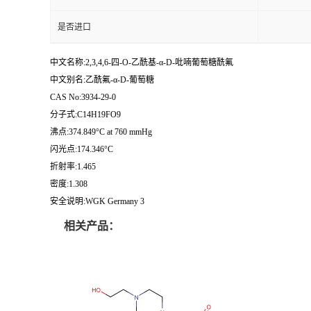
是否进口
中文名称:2,3,4,6-四-O-乙酰基-α-D-吡喃葡萄糖酰氟
中文别名:乙酰氟-α-D-葡萄糖
CAS No:3934-29-0
分子式:C14H19FO9
沸点:374.849°C at 760 mmHg
闪光点:174.346°C
折射率:1.465
密度:1.308
安全说明:WGK Germany 3
相关产品：