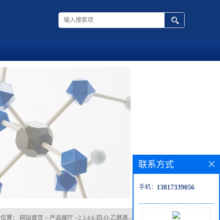
联系方式
手机：
13817339056
的位置：
网站首页
>
产品展厅
>
2,3,4,6-四-O-乙酰基--D-吡喃葡萄糖酰氟