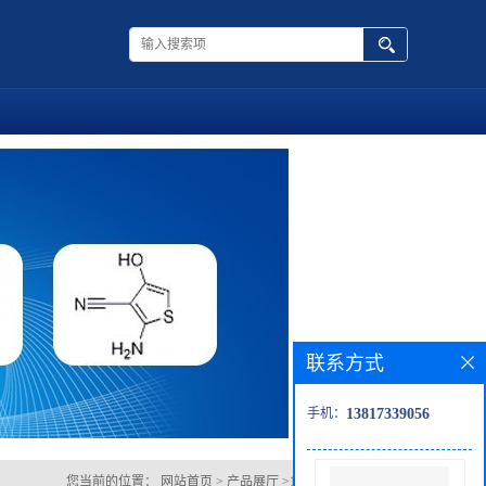
联系方式
手机：
13817339056
您当前的位置：
网站首页
>
产品展厅
>
1,2,3,4-四氢-1-萘胺