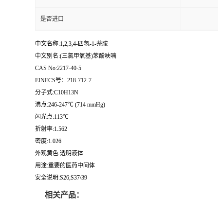
是否进口
中文名称:1,2,3,4-四氢-1-萘胺
中文别名:(三氯甲氧基)苯酚呋喃
CAS No:2217-40-5
EINECS号：218-712-7
分子式:C10H13N
沸点:246-247℃ (714 mmHg)
闪光点:113℃
折射率:1.562
密度:1.026
外观黄色 透明液体
用途:重要的医药中间体
安全说明:S26;S37/39
相关产品：