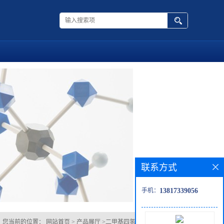
联系方式
手机：
13817339056
您当前的位置：
网站首页
>
产品展厅
>
二甲基四氢吡喃-4,4-二羧酸酯