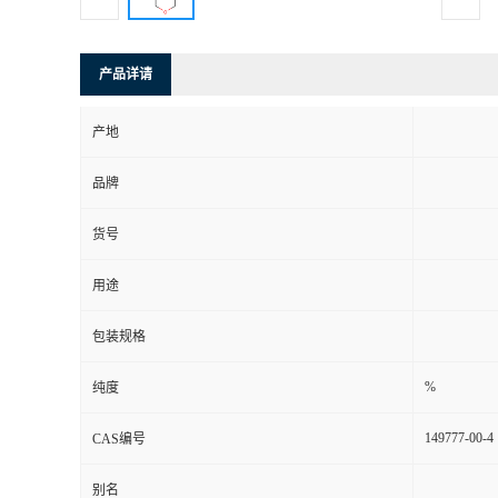
产品详请
产地
品牌
货号
用途
包装规格
%
纯度
149777-00-4
CAS编号
别名