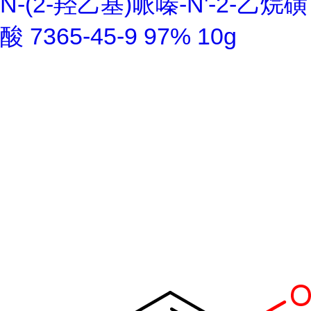
N-(2-羟乙基)哌嗪-N'-2-乙烷磺
酸 7365-45-9 97% 10g