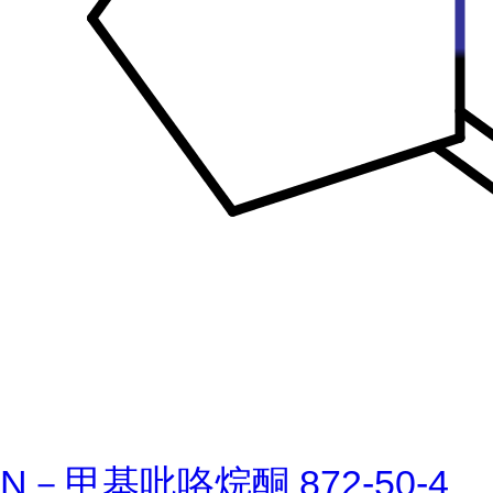
N－甲基吡咯烷酮 872-50-4