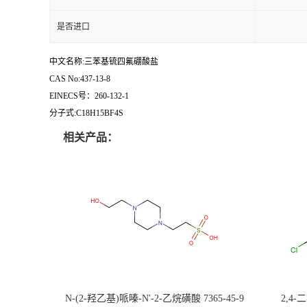
是否进口
中文名称:三苯基锍四氟硼酸盐
CAS No:437-13-8
EINECS号：260-132-1
分子式:C18H15BF4S
相关产品：
N-(2-羟乙基)哌嗪-N'-2-乙烷磺酸 7365-45-9
2,4-