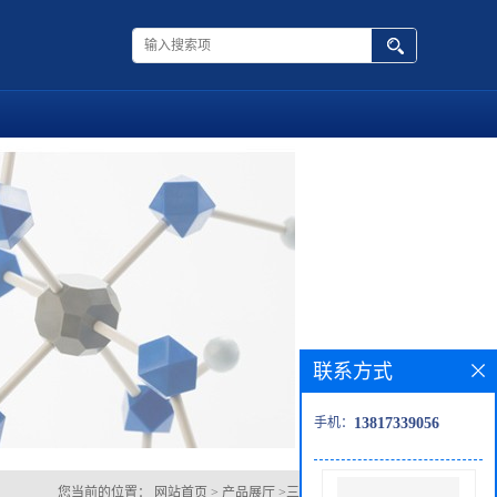
联系方式
手机：
13817339056
您当前的位置：
网站首页
>
产品展厅
>
三苯基锍四氟硼酸盐