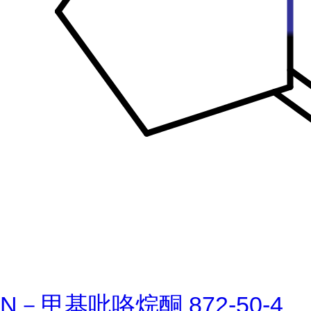
N－甲基吡咯烷酮 872-50-4