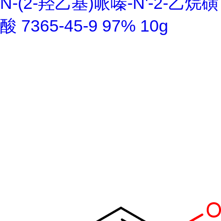
N-(2-羟乙基)哌嗪-N'-2-乙烷磺
酸 7365-45-9 97% 10g