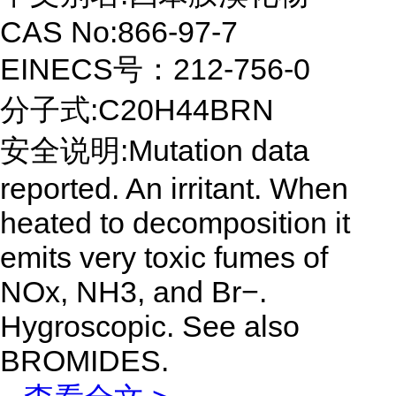
CAS No:866-97-7
EINECS号：212-756-0
分子式:C20H44BRN
安全说明:Mutation data
reported. An irritant. When
heated to decomposition it
emits very toxic fumes of
NOx, NH3, and Br−.
Hygroscopic. See also
BROMIDES.