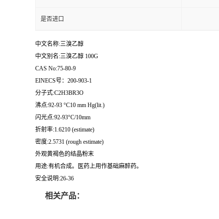
是否进口
中文名称:三溴乙醇
中文别名:三溴乙醇 100G
CAS No:75-80-9
EINECS号：200-903-1
分子式:C2H3BR3O
沸点:92-93 °C10 mm Hg(lit.)
闪光点:92-93°C/10mm
折射率:1.6210 (estimate)
密度:2.5731 (rough estimate)
外观黄褐色的结晶粉末
用途:有机合成。医药上用作基础麻醉药。
安全说明:26-36
相关产品：