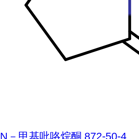
N－甲基吡咯烷酮 872-50-4