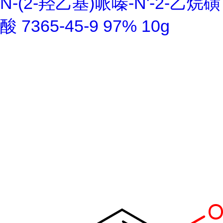
N-(2-羟乙基)哌嗪-N'-2-乙烷磺
酸 7365-45-9 97% 10g