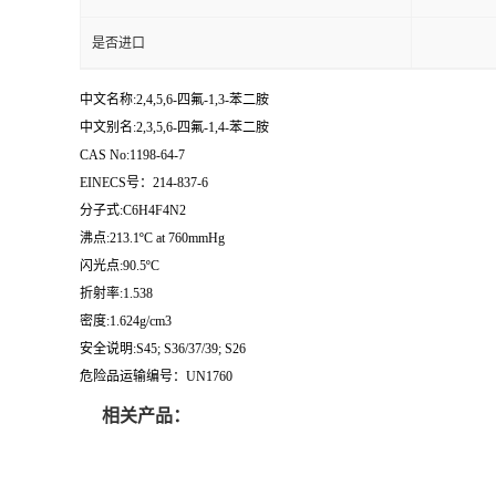
是否进口
中文名称:2,4,5,6-四氟-1,3-苯二胺
中文别名:2,3,5,6-四氟-1,4-苯二胺
CAS No:1198-64-7
EINECS号：214-837-6
分子式:C6H4F4N2
沸点:213.1ºC at 760mmHg
闪光点:90.5ºC
折射率:1.538
密度:1.624g/cm3
安全说明:S45; S36/37/39; S26
危险品运输编号：UN1760
相关产品：