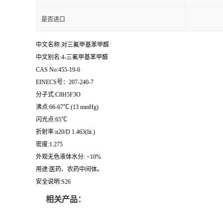
是否进口
中文名称:对三氟甲基苯甲醛
中文别名:4-三氟甲基苯甲醛
CAS No:455-19-6
EINECS号：207-240-7
分子式:C8H5F3O
沸点:66-67℃ (13 mmHg)
闪光点:65℃
折射率:n20/D 1.463(lit.)
密度:1.275
外观无色液体水分: <10%
用途:医药、农药中间体。
安全说明:S26
相关产品：