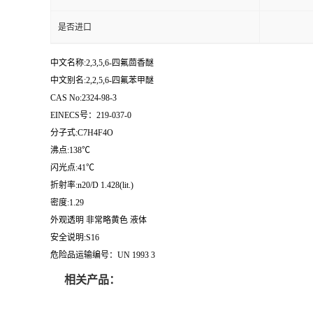
是否进口
中文名称:2,3,5,6-四氟茴香醚
中文别名:2,2,5,6-四氟苯甲醚
CAS No:2324-98-3
EINECS号：219-037-0
分子式:C7H4F4O
沸点:138℃
闪光点:41℃
折射率:n20/D 1.428(lit.)
密度:1.29
外观透明 非常略黄色 液体
安全说明:S16
危险品运输编号：UN 1993 3
相关产品：