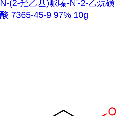
N-(2-羟乙基)哌嗪-N'-2-乙烷磺
酸 7365-45-9 97% 10g