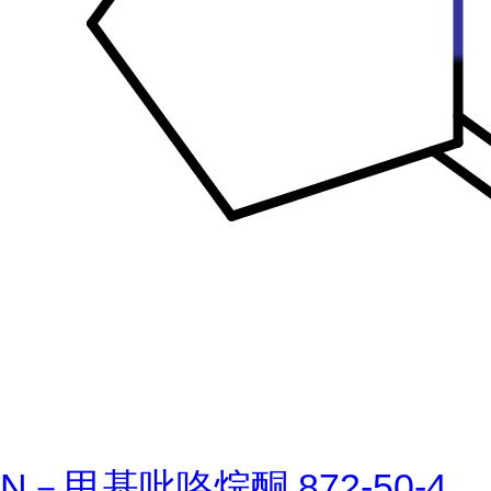
N－甲基吡咯烷酮 872-50-4