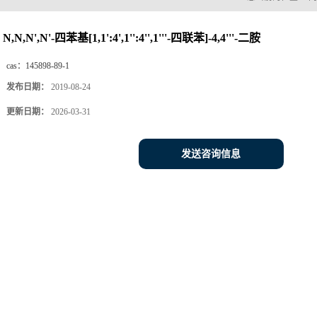
N,N,N',N'-四苯基[1,1':4',1'':4'',1'''-四联苯]-4,4'''-二胺
cas：
145898-89-1
发布日期：
2019-08-24
更新日期：
2026-03-31
发送咨询信息