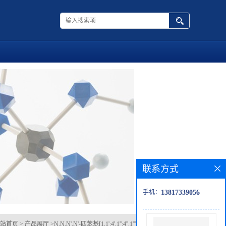
联系方式
手机：
13817339056
站首页
>
产品展厅
>
N,N,N',N'-四苯基[1,1':4',1'':4'',1'''-四联苯]-4,4'''-二胺