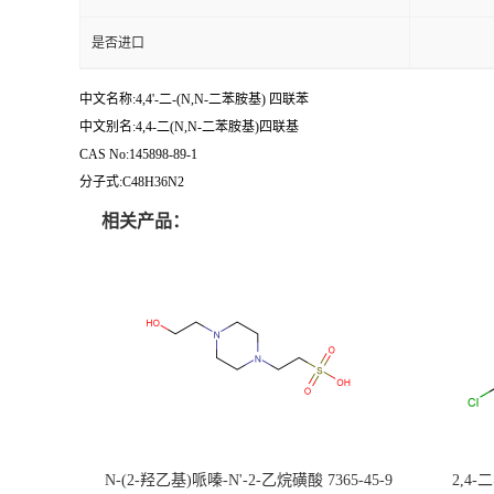
是否进口
中文名称:4,4'-二-(N,N-二苯胺基) 四联苯
中文别名:4,4-二(N,N-二苯胺基)四联基
CAS No:145898-89-1
分子式:C48H36N2
相关产品：
N-(2-羟乙基)哌嗪-N'-2-乙烷磺酸 7365-45-9
2,4-