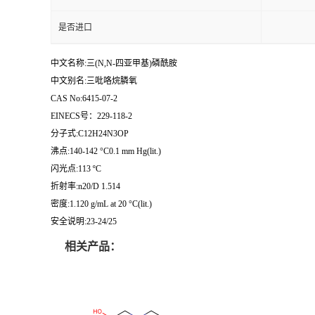
是否进口
中文名称:三(N,N-四亚甲基)磷酰胺
中文别名:三吡咯烷膦氧
CAS No:6415-07-2
EINECS号：229-118-2
分子式:C12H24N3OP
沸点:140-142 °C0.1 mm Hg(lit.)
闪光点:113 ºC
折射率:n20/D 1.514
密度:1.120 g/mL at 20 °C(lit.)
安全说明:23-24/25
相关产品：