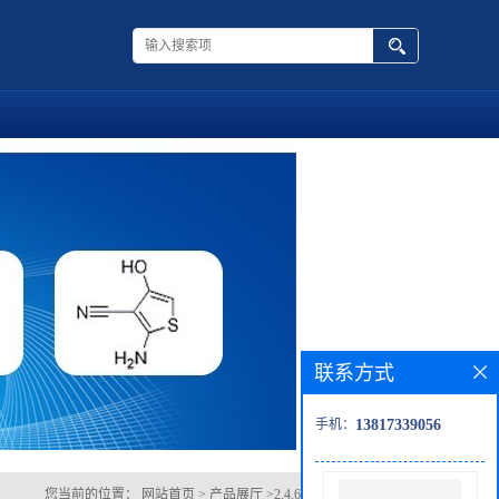
联系方式
手机：
13817339056
您当前的位置：
网站首页
>
产品展厅
>
2,4,6-三苯基-1,3,5-三嗪