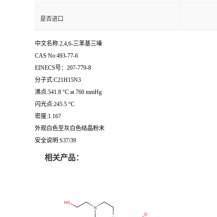
是否进口
中文名称:2,4,6-三苯基三嗪
CAS No:493-77-6
EINECS号：207-779-8
分子式:C21H15N3
沸点:541.8 °C at 760 mmHg
闪光点:245.5 °C
密度:1.167
外观白色至灰白色结晶粉末
安全说明:S37/39
相关产品：