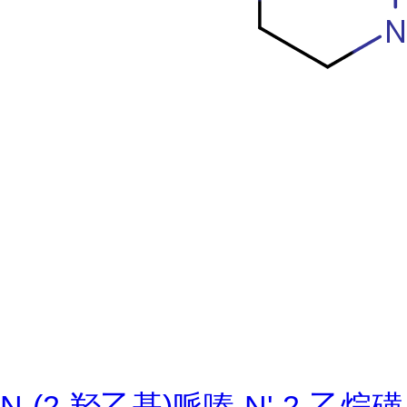
N-(2-羟乙基)哌嗪-N'-2-乙烷磺