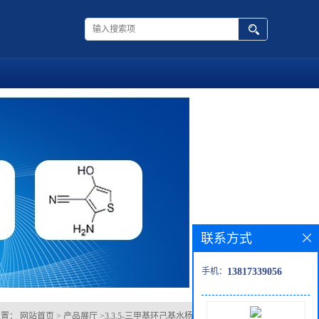
联系方式
手机：
13817339056
位置：
网站首页
>
产品展厅
>
3,3,5-三甲基环己基水杨酸酯 (顺反混合物)