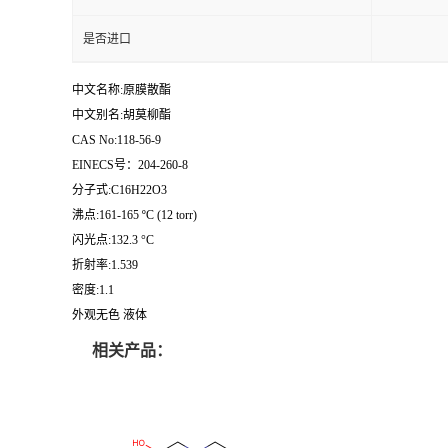
是否进口
中文名称:原膜散酯
中文别名:胡莫柳酯
CAS No:118-56-9
EINECS号：204-260-8
分子式:C16H22O3
沸点:161-165 ºC (12 torr)
闪光点:132.3 °C
折射率:1.539
密度:1.1
外观无色 液体
相关产品：