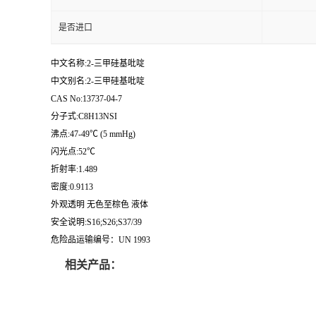
是否进口
中文名称:2-三甲硅基吡啶
中文别名:2-三甲硅基吡啶
CAS No:13737-04-7
分子式:C8H13NSI
沸点:47-49℃ (5 mmHg)
闪光点:52℃
折射率:1.489
密度:0.9113
外观透明 无色至棕色 液体
安全说明:S16;S26;S37/39
危险品运输编号：UN 1993
相关产品：