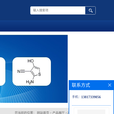
联系方式
手机：
13817339056
您当前的位置：
网站首页
>
产品展厅
>
2-(三甲基硅基)吡啶