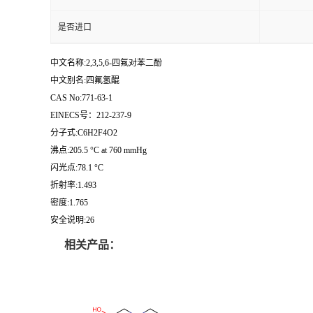
是否进口
中文名称:2,3,5,6-四氟对苯二酚
中文别名:四氟氢醌
CAS No:771-63-1
EINECS号：212-237-9
分子式:C6H2F4O2
沸点:205.5 °C at 760 mmHg
闪光点:78.1 °C
折射率:1.493
密度:1.765
安全说明:26
相关产品：