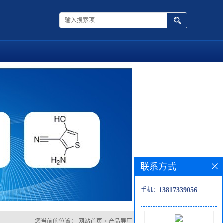
联系方式
手机：
13817339056
您当前的位置：
网站首页
>
产品展厅
>
3-(三氟甲基)溴苄