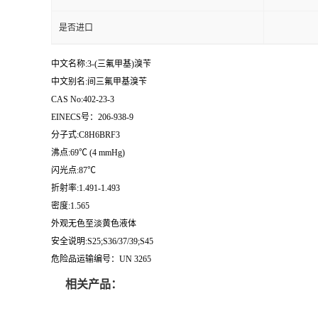
是否进口
中文名称:3-(三氟甲基)溴苄
中文别名:间三氟甲基溴苄
CAS No:402-23-3
EINECS号：206-938-9
分子式:C8H6BRF3
沸点:69℃ (4 mmHg)
闪光点:87℃
折射率:1.491-1.493
密度:1.565
外观无色至淡黄色液体
安全说明:S25;S36/37/39;S45
危险品运输编号：UN 3265
相关产品：