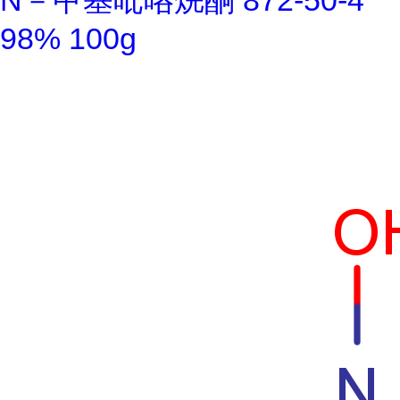
N－甲基吡咯烷酮 872-50-4
98% 100g