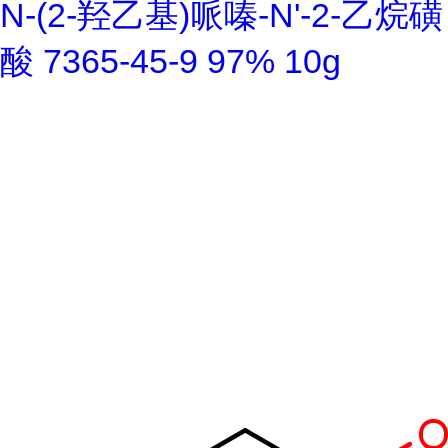
N-(2-羟乙基)哌嗪-N'-2-乙烷磺
酸 7365-45-9 97% 10g