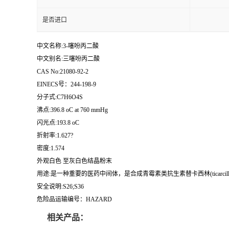
是否进口
中文名称:3-噻吩丙二酸
中文别名:三噻吩丙二酸
CAS No:21080-92-2
EINECS号：244-198-9
分子式:C7H6O4S
沸点:396.8 oC at 760 mmHg
闪光点:193.8 oC
折射率:1.627?
密度:1.574
外观白色 至灰白色结晶粉末
用途:是一种重要的医药中间体，是合成青霉素类抗生素替卡西林(ticarcillin)、
安全说明:S26;S36
危险品运输编号：HAZARD
相关产品：