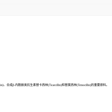
合成β-内酰胺类抗生素替卡西林(Ticarcillin)和替莫西林(Temocillin)的重要原料。