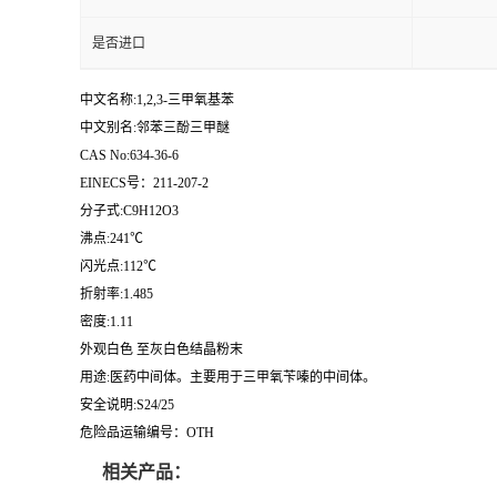
是否进口
中文名称:1,2,3-三甲氧基苯
中文别名:邻苯三酚三甲醚
CAS No:634-36-6
EINECS号：211-207-2
分子式:C9H12O3
沸点:241℃
闪光点:112℃
折射率:1.485
密度:1.11
外观白色 至灰白色结晶粉末
用途:医药中间体。主要用于三甲氧苄嗪的中间体。
安全说明:S24/25
危险品运输编号：OTH
相关产品：